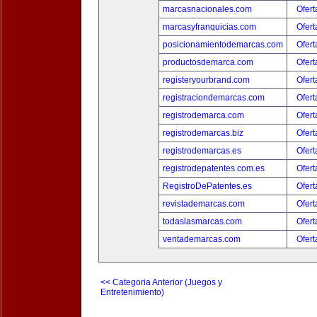
marcasnacionales.com
Ofert
marcasyfranquicias.com
Ofert
posicionamientodemarcas.com
Ofert
productosdemarca.com
Ofert
registeryourbrand.com
Ofert
registraciondemarcas.com
Ofert
registrodemarca.com
Ofert
registrodemarcas.biz
Ofert
registrodemarcas.es
Ofert
registrodepatentes.com.es
Ofert
RegistroDePatentes.es
Ofert
revistademarcas.com
Ofert
todaslasmarcas.com
Ofert
ventademarcas.com
Ofert
<< Categoria Anterior (Juegos y
Entretenimiento)