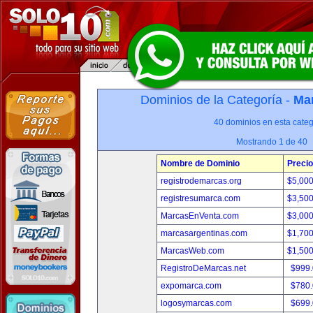
Dominios de la Categoría -
Mar
40 dominios en esta categ
Mostrando 1 de 40
Nombre de Dominio
Precio
registrodemarcas.org
$5,00
registresumarca.com
$3,50
MarcasEnVenta.com
$3,00
marcasargentinas.com
$1,70
MarcasWeb.com
$1,50
RegistroDeMarcas.net
$999
expomarca.com
$780
logosymarcas.com
$699