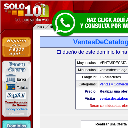
VentasDeCatalo
El dueño de este dominio lo ha
Mayusculas:
VENTASDECATA
Minusculas:
ventasdecatalogo
Longitud:
16 caracteres
Categorias:
Ventas y Comercia
Precio:
Realizar una ofer
Visitar!
ventasdecatalog
Serán consideradas ofer
Realizar una Oferta