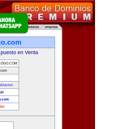
go.com
 puesto en Venta
LOGO.COM
.com
lizacion
ta!
o.com
tas