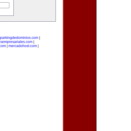
parkingdedominios.com
|
osempresariales.com
|
.com
|
mercadohost.com
|