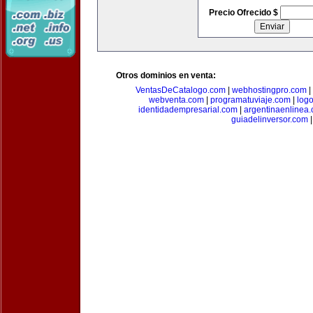
Precio Ofrecido $
Otros dominios en venta:
VentasDeCatalogo.com
|
webhostingpro.com
|
webventa.com
|
programatuviaje.com
|
log
identidadempresarial.com
|
argentinaenlinea
guiadelinversor.com
|