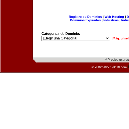
Registro de Dominios
|
Web Hosting
|
D
Dominios Expirados
|
Industrias
|
Indu
Categorías de Dominio:
[Pág. princi
** Precios expre
© 2002/2022 Solo10.com