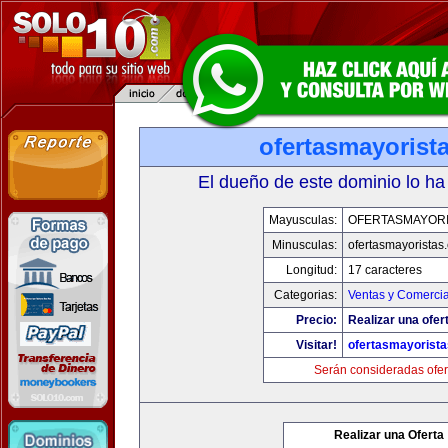
ofertasmayorist
El dueño de este dominio lo ha
Mayusculas:
OFERTASMAYORI
Minusculas:
ofertasmayoristas
Longitud:
17 caracteres
Categorias:
Ventas y Comercia
Precio:
Realizar una ofer
Visitar!
ofertasmayorist
Serán consideradas ofer
Realizar una Oferta