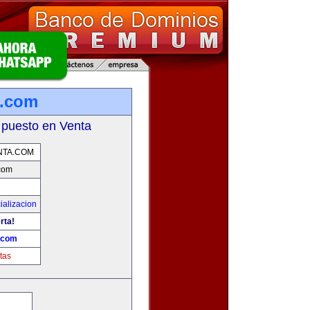
a.com
 puesto en Venta
NTA.COM
com
ializacion
rta!
.com
tas