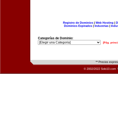
Registro de Dominios
|
Web Hosting
|
D
Dominios Expirados
|
Industrias
|
Indu
Categorías de Dominio:
[Pág. princi
** Precios expre
© 2002/2022 Solo10.com