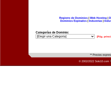
Registro de Dominios
|
Web Hosting
|
D
Dominios Expirados
|
Industrias
|
Indu
Categorías de Dominio:
[Pág. princi
** Precios expre
© 2002/2022 Solo10.com