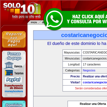
costaricanegoci
El dueño de este dominio lo ha
Mayusculas:
COSTARICANEG
Minusculas:
costaricanegocios
Longitud:
17 caracteres
Categorias:
Negocios
Precio:
Realizar una ofert
Visitar!
costaricanegoci
Serán consideradas ofer
Realizar una Oferta