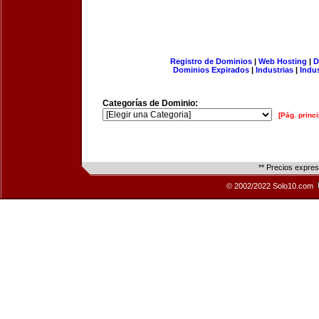
Registro de Dominios
|
Web Hosting
|
D
Dominios Expirados
|
Industrias
|
Indu
Categorías de Dominio:
[Pág. princi
** Precios expre
© 2002/2022 Solo10.com