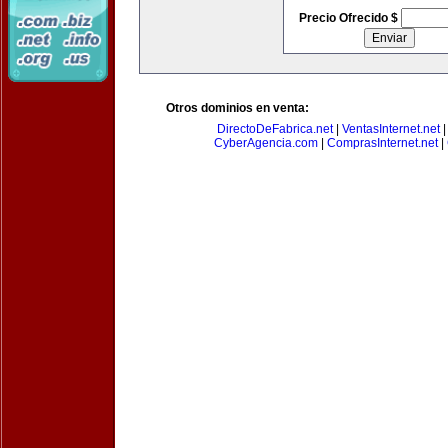
Precio Ofrecido $
Otros dominios en venta:
DirectoDeFabrica.net
|
VentasInternet.net
CyberAgencia.com
|
ComprasInternet.net
|