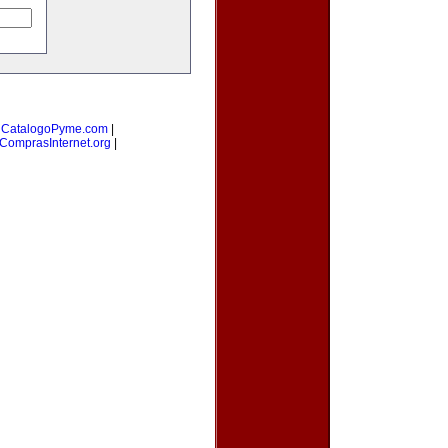
|
CatalogoPyme.com
|
ComprasInternet.org
|