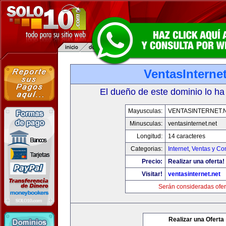
VentasInternet
El dueño de este dominio lo ha
Mayusculas:
VENTASINTERNET.
Minusculas:
ventasinternet.net
Longitud:
14 caracteres
Categorias:
Internet
,
Ventas y Co
Precio:
Realizar una oferta!
Visitar!
ventasinternet.net
Serán consideradas ofer
Realizar una Oferta