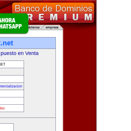
.net
 puesto en Venta
NET
mercializacion
tas