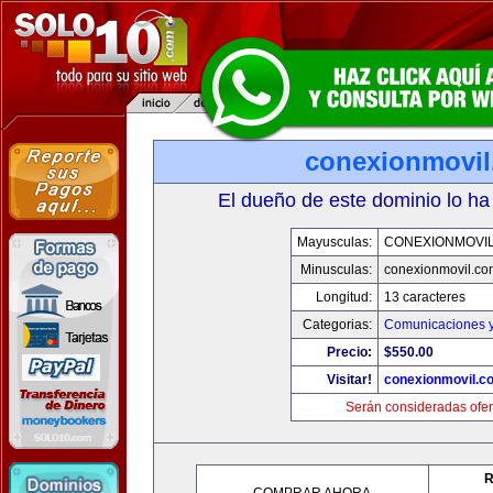
conexionmovi
El dueño de este dominio lo ha
Mayusculas:
CONEXIONMOVI
Minusculas:
conexionmovil.co
Longitud:
13 caracteres
Categorias:
Comunicaciones y
Precio:
$550.00
Visitar!
conexionmovil.c
Serán consideradas ofer
R