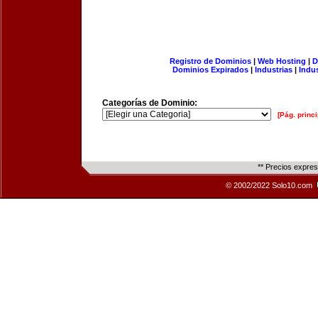
Registro de Dominios
|
Web Hosting
|
D
Dominios Expirados
|
Industrias
|
Indu
Categorías de Dominio:
[Pág. princi
** Precios expre
© 2002/2022 Solo10.com