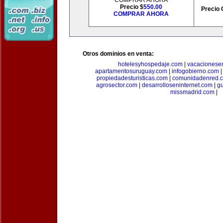
COMPRAR AHORA
Precio $
550.00
Precio 
COMPRAR AHORA
Otros dominios en venta:
hotelesyhospedaje.com
|
vacacionese
apartamentosuruguay.com
|
infogobierno.com
propiedadesturisticas.com
|
comunidadenred.
agrosector.com
|
desarrolloseninternet.com
|
g
missmadrid.com
|