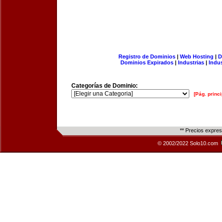
Registro de Dominios
|
Web Hosting
|
D
Dominios Expirados
|
Industrias
|
Indu
Categorías de Dominio:
[Pág. princi
** Precios expre
© 2002/2022 Solo10.com