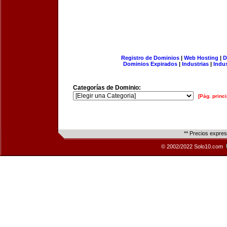
Registro de Dominios
|
Web Hosting
|
D
Dominios Expirados
|
Industrias
|
Indu
Categorías de Dominio:
[Pág. princi
** Precios expre
© 2002/2022 Solo10.com